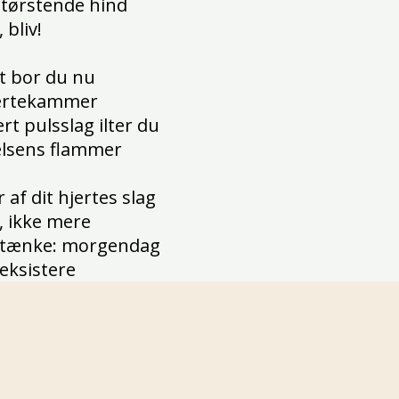
tørstende hind
 bliv!
t bor du nu
jertekammer
rt pulsslag ilter du
lsens flammer
r af dit hjertes slag
, ikke mere
 tænke: morgendag
 eksistere