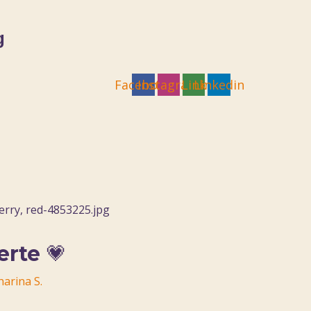
g
Facebook
Instagram
Link
Linkedin
erte 💗
harina S.