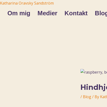
Skip
Post
Katharina Oravsky Sandström
to
navigation
m
Om mig
Medier
Kontakt
Blo
content
Hindhj
/
Blog
/ By
Kat