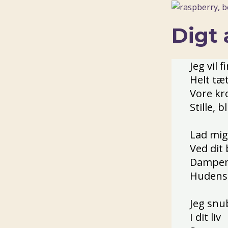
Digt 
Jeg vil 
Helt tæ
Vore kr
Stille, b
Lad mig
Ved dit 
Dampe
Hudens 
Jeg snu
I dit liv