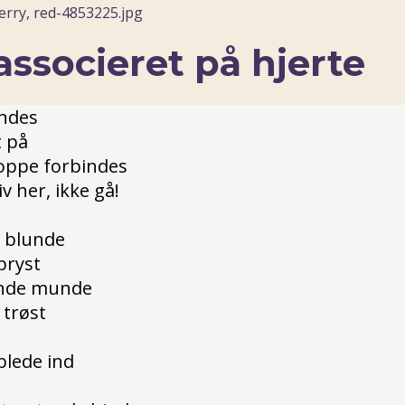
associeret på hjerte
findes
t på
oppe forbindes
liv her, ikke gå!
 blunde
bryst
nde munde
trøst
blede ind