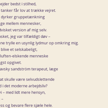
jder bedst i stilhed,
 tanker får lov at trække vejret.
er dyrker gruppetænkning
gge mellem mennesker,
dvisket version af mig selv.
sket, jeg var tilfældigt døv –
unne trylle en usynlig lydmur op omkring mig.
blive et selskabeligt,
i-luften-elskende menneske
ngst opgivet.
 at skulle være selvudslettende
d i det moderne arbejdsliv?
 – med lidt mere hensyn,
j –
ss og bevare flere sjæle hele.