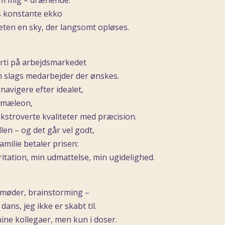
om mig – drænende.
s konstante ekko
teten en sky, der langsomt opløses.
årti på arbejdsmarkedet
en slags medarbejder der ønskes.
 navigere efter idealet,
kamæleon,
kstroverte kvaliteter med præcision.
len – og det går vel godt,
amilie betaler prisen:
ritation, min udmattelse, min ugidelighed.
 møder, brainstorming –
ans, jeg ikke er skabt til.
mine kollegaer, men kun i doser.