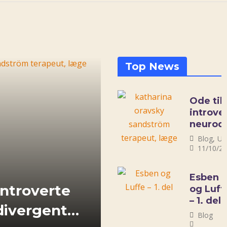
Top News
Ode til
introver
neurod
kollega
Blog
,
Un
11/10/2
Esben
introverte
og Luff
– 1. del
divergente)
Blog