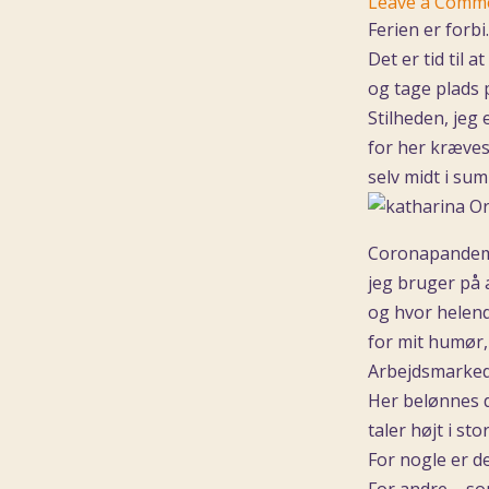
Leave a Comm
Ferien er forbi
Det er tid til 
og tage plads 
Stilheden, jeg 
for her kræves 
selv midt i su
Coronapandemi
jeg bruger på 
og hvor helen
for mit humør, 
Arbejdsmarked
Her belønnes 
taler højt i st
For nogle er de