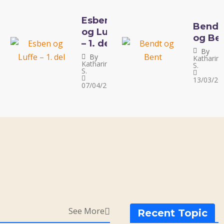
Esben
Bendt
l den
og Luffe
og Be
erte (eller
– 1. del
By
divergente)
By
Katharina
Katharina
a
S.
harina S.
S.
2025
13/03/20
07/04/2024
See More
Recent Topic