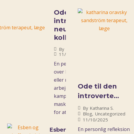
Ode til den
introverte (eller
neurodivergente)
kollega
By
Katharina S.
11/10/2025
En personlig refleksion
over livet som introvert
eller neurodivergent på
Ode til den
arbejdspladsen. Om
introverte
kampen for ro i storrum,
masker i møder og prisen
(eller
By
Katharina S.
for at passe ind i.
Blog
,
Uncategorized
neurodivergen
11/10/2025
te) kollega
En personlig refleksion
l den
Esben