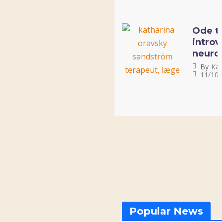
Ode ti
introv
neuro
kolleg
By
Kat
11/10/
Popular News