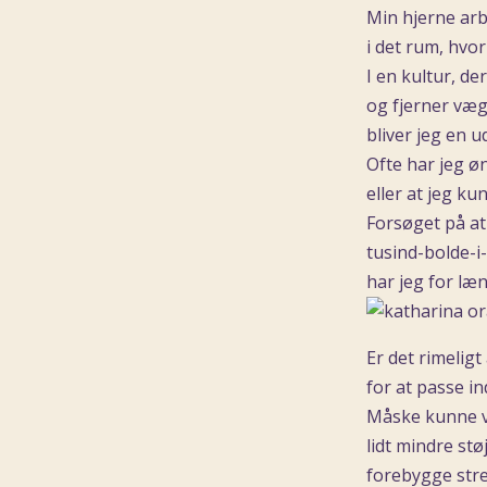
Min hjerne arbe
i det rum, hvor
I en kultur, d
og fjerner væ
bliver jeg en u
Ofte har jeg øn
eller at jeg k
Forsøget på at 
tusind-bolde-
har jeg for læ
Er det rimeligt
for at passe in
Måske kunne vi
lidt mindre stø
forebygge stre