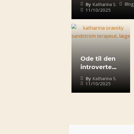
kollega
Blog
By
Katharina S.
11/10/2025
Ode til den
introverte
(eller
By
Katharina S.
neurodiverg
11/10/2025
ente)
kollega