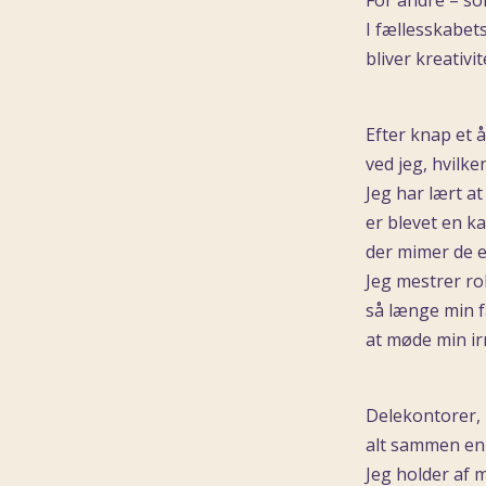
For andre – s
I fællesskabet
bliver kreativi
Efter knap et 
ved jeg, hvilk
Jeg har lært at
er blevet en 
der mimer de e
Jeg mestrer rol
så længe min f
at møde min ir
Delekontorer,
alt sammen en d
Jeg holder af 