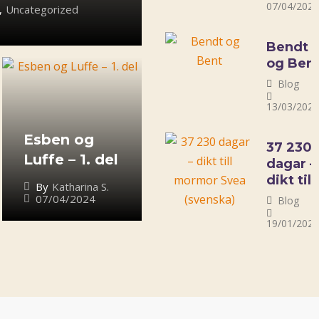
07/04/202
,
Uncategorized
Bendt
og Ben
Blog
13/03/202
Esben og
37 230
Luffe – 1. del
dagar –
dikt till
By
Katharina S.
mormo
07/04/2024
Blog
Svea
19/01/202
(svensk