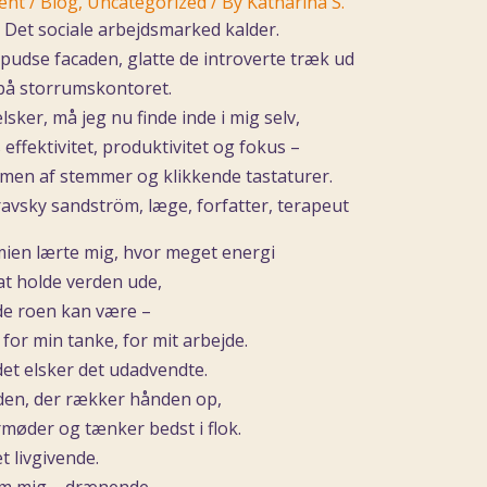
ent
/
Blog
,
Uncategorized
/ By
Katharina S.
. Det sociale arbejdsmarked kalder.
at pudse facaden, glatte de introverte træk ud
på storrumskontoret.
elsker, må jeg nu finde inde i mig selv,
effektivitet, produktivitet og fokus –
mmen af stemmer og klikkende tastaturer.
en lærte mig, hvor meget energi
at holde verden ude,
de roen kan være –
for min tanke, for mit arbejde.
et elsker det udadvendte.
den, der rækker hånden op,
ormøder og tænker bedst i flok.
t livgivende.