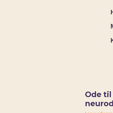
Skip
Post
to
navigation
content
Ode til
neurod